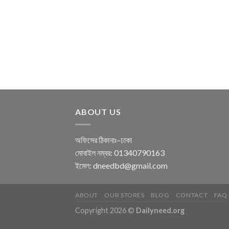
ABOUT US
অফিসের ঠিকানাঃ–ঢাকা
মোবাইল নম্বর: 01340790163
ইমেল: dneedbd@gmail.com
ABOUT
OUR STORES
BLOG
CONTACT
FAQ
Copyright 2026 ©
Dailyneed.org