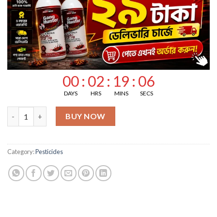
00
:
02
:
19
:
05
DAYS
HRS
MINS
SECS
Gang Hunter-এর ২টি জার (গন্ধহীন তেলাপোকা নিধন স্প্রে) quantity
BUY NOW
Category:
Pesticides