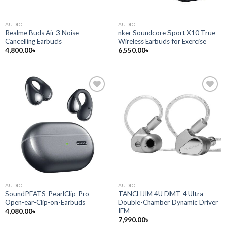
AUDIO
AUDIO
Realme Buds Air 3 Noise
nker Soundcore Sport X10 True
Cancelling Earbuds
Wireless Earbuds for Exercise
4,800.00
৳
6,550.00
৳
AUDIO
AUDIO
SoundPEATS-PearlClip-Pro-
TANCHJIM 4U DMT-4 Ultra
Open-ear-Clip-on-Earbuds
Double-Chamber Dynamic Driver
IEM
4,080.00
৳
7,990.00
৳