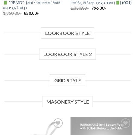
“RBMD”- (সারা বাংলাদেশে ডেলিভারি
চার্জ দিন, নিশ্চিন্তে ব্যবহার করুন।
) (001)
মাত্র: ২৯ টাকা।)
Original
Current
1,350.00
৳
796.00
৳
price
price
Original
Current
1,350.00
৳
850.00
৳
was:
is:
price
price
1,350.00৳ .
796.00৳ .
was:
is:
1,350.00৳ .
850.00৳ .
LOOKBOOK STYLE
LOOKBOOK STYLE 2
GRID STYLE
MASONERY STYLE