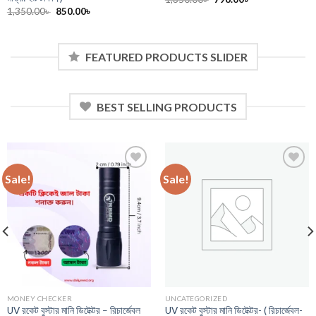
price
price
Original
Current
1,350.00
৳
850.00
৳
was:
is:
price
price
1,350.00৳ .
796.00৳ .
was:
is:
1,350.00৳ .
850.00৳ .
FEATURED PRODUCTS SLIDER
BEST SELLING PRODUCTS
Sale!
Sale!
MONEY CHECKER
UNCATEGORIZED
UV রকেট বুস্টার মানি ডিটেক্টর – রিচার্জেবল
UV রকেট বুস্টার মানি ডিটেক্টর- ( রিচার্জেবল-