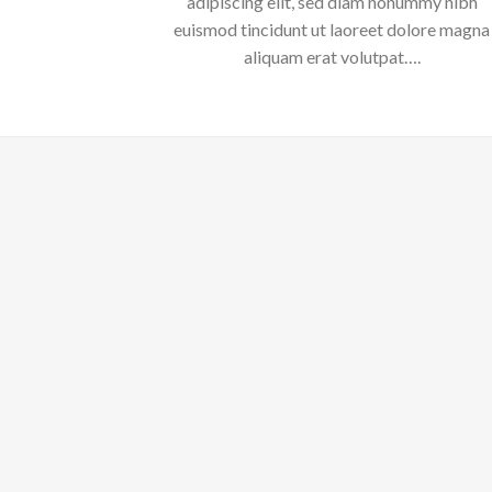
adipiscing elit, sed diam nonummy nibh
euismod tincidunt ut laoreet dolore magna
aliquam erat volutpat….