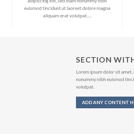
adipiscing elit, sed diam nonummy nibh
euismod tincidunt ut laoreet dolore magna
aliquam erat volutpat….
SECTION WITH
Lorem ipsum dolor sit amet, 
nonummy nibh euismod tincid
volutpat.
ADD ANY CONTENT H