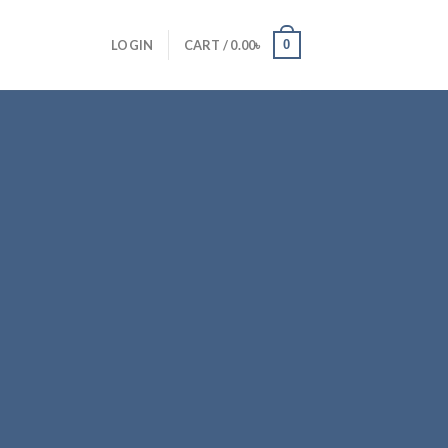
0
LOGIN
CART /
0.00
৳