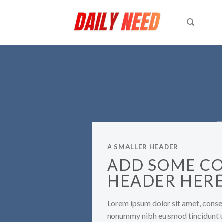
Skip
to
content
A SMALLER HEADER
ADD SOME C
HEADER HER
Lorem ipsum dolor sit amet, consec
nonummy nibh euismod tincidunt u