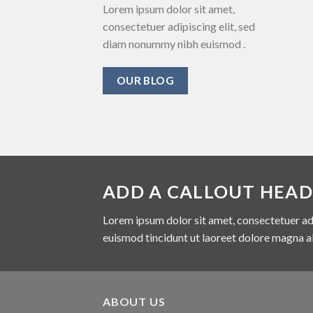
Lorem ipsum dolor sit amet,
consectetuer adipiscing elit, sed
diam nonummy nibh euismod .
OUR BLOG
ADD A CALLOUT HEAD
Lorem ipsum dolor sit amet, consectetuer ad
euismod tincidunt ut laoreet dolore magna a
ABOUT US